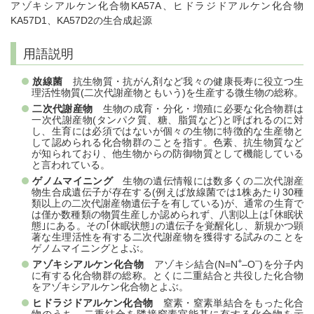
アゾキシアルケン化合物KA57A、ヒドラジドアルケン化合物
KA57D1、KA57D2の生合成起源
用語説明
放線菌
抗生物質・抗がん剤など我々の健康長寿に役立つ生
理活性物質(二次代謝産物ともいう)を生産する微生物の総称。
二次代謝産物
生物の成育・分化・増殖に必要な化合物群は
一次代謝産物(タンパク質、糖、脂質など)と呼ばれるのに対
し、生育には必須ではないが個々の生物に特徴的な生産物と
して認められる化合物群のことを指す。色素、抗生物質など
が知られており、他生物からの防御物質として機能している
と言われている。
ゲノムマイニング
生物の遺伝情報には数多くの二次代謝産
物生合成遺伝子が存在する(例えば放線菌では1株あたり30種
類以上の二次代謝産物遺伝子を有している)が、通常の生育で
は僅か数種類の物質生産しか認められず、八割以上は｢休眠状
態｣にある。その｢休眠状態｣の遺伝子を覚醒化し、新規かつ顕
著な生理活性を有する二次代謝産物を獲得する試みのことを
ゲノムマイニングとよぶ。
+
–
アゾキシアルケン化合物
アゾキシ結合(N=N
–O
)を分子内
に有する化合物群の総称。とくに二重結合と共役した化合物
をアゾキシアルケン化合物とよぶ。
ヒドラジドアルケン化合物
窒素・窒素単結合をもった化合