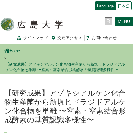
メ
Language
日本語
イ
ン
MENU
コ
ン
テ
サイトマップ
交通
アクセス
お問
い
合
わ
せ
ン
ツ
Home
に
移
【研究成果】アゾキシアルケン化合物生産菌から新規ヒドラジドアル
動
ケン化合物を単離 〜窒素・窒素結合形成酵素の基質認識多様性〜
【研究成果】アゾキシアルケン化合
物生産菌から新規ヒドラジドアルケ
ン化合物を単離 〜窒素・窒素結合形
成酵素の基質認識多様性〜