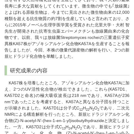
長寿に多大な貢献をしてくれています。微生物の中でも｢放線菌｣
とよばれる原核生物は、今までに見出された微生物由来の12,000
種類を超える抗生物質の約7割を生産していると言われており、さ
らに2015年ノーベル生理学医学賞を受賞された北里大学・大村 智
先生が開発された抗寄生虫薬エバーメクチンも放線菌由来の化合
物です。以前、我々は放線菌Streptomyces rocheiの三重遺伝子変
異株KA57株がアゾキシアルケン化合物KA57Aを生産することを報
告しましたが、今回、本株の微量代謝産物の解析を行い、2つの新
規ヒドラジド化合物を単離しました。
研究成果の内容
KA57株を培養したところ、アゾキシアルケン化合物KA57Aに加
え、2つのUV活性化合物が検出できました。これら(KA57D1、
KA57D2と命名)の極大吸収波長は218 nmであり、KA57Aが236
nmであったことを考慮すると、KA57Aと異なる分子団を持つこと
が示唆されました。KA57D1は分子式C
H
N
O
であり、二次元
12
22
2
2
NMRによる構造解析を行ったところ、新規ヒドラジドアルケン化
合物(Z)-N-acetyl-N’-(hex-1-en-1-yl)isobutylhydrazideと決定しまし
た。一方、KA57D2は分子式C
H
N
O
であり、新規ヒドラジド
13
24
2
2
アルケン化合物(Z)-N-acetyl-N’-(hex-1-en-1-yl)-2-