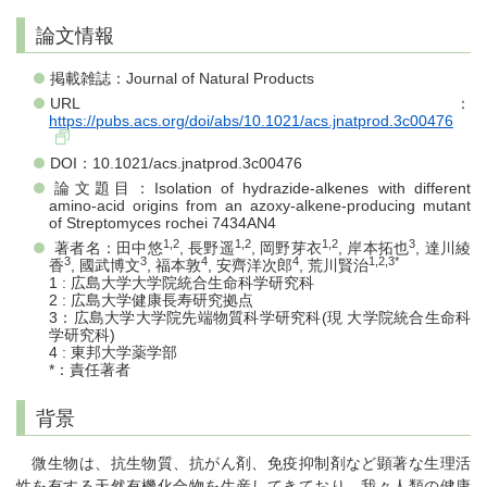
論文情報
掲載雑誌：Journal of Natural Products
URL：
https://pubs.acs.org/doi/abs/10.1021/acs.jnatprod.3c00476
DOI：10.1021/acs.jnatprod.3c00476
論文題目：Isolation of hydrazide-alkenes with different
amino-acid origins from an azoxy-alkene-producing mutant
of Streptomyces rochei 7434AN4
1,2
1,2
1,2
3
著者名：田中悠
, 長野遥
, 岡野芽衣
, 岸本拓也
, 達川綾
3
3
4
4
1,2,3*
香
, 國武博文
, 福本敦
, 安齊洋次郎
, 荒川賢治
1 : 広島大学大学院統合生命科学研究科
2 : 広島大学健康長寿研究拠点
3：広島大学大学院先端物質科学研究科(現 大学院統合生命科
学研究科)
4 : 東邦大学薬学部
*：責任著者
背景
微生物は、抗生物質、抗がん剤、免疫抑制剤など顕著な生理活
性を有する天然有機化合物を生産してきており、我々人類の健康