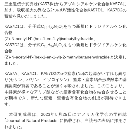
三重遺伝子変異株(KA57株)からアゾキシアルケン化合物KA57Aに
加え、吸収極大の異なる2つのUV活性化合物KA57D1、KA57D2の
蓄積を見いだしました。
KA57D1は、分子式C
H
N
O
をもつ新規ヒドラジドアルケン化
12
22
2
2
合物
(Z)-N-acetyl-N’-(hex-1-en-1-yl)isobutylhydrazide、
KA57D2は、分子式C
H
N
O
をもつ新規ヒドラジドアルケン化
13
24
2
2
合物
(Z)-N-acetyl-N’-(hex-1-en-1-yl)-2-methylbutanehydrazideと決定し
ました。
KA57A、KA57D1、KA57D2の
α
位窒素(N
α
)の起源がいずれも異な
り(セリン、バリン、イソロイシン)、窒素・窒素結合形成酵素の基
質認識が寛容であることが強く示唆されました。このことより、
本酵素が様々なアミノ酸などの窒素含有化合物を結合させること
が期待でき、新たな窒素・窒素含有化合物の創成が期待できま
す。
本研究成果は、2023年8月25日にアメリカ化学会の学術誌
｢Journal of Natural Products｣に掲載され、当該号の表紙に採用さ
れました。