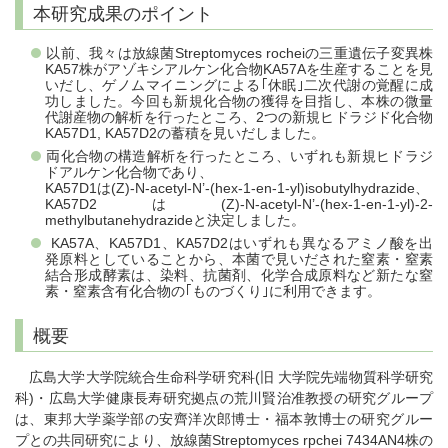
本研究成果のポイント
以前、我々は放線菌Streptomyces rocheiの三重遺伝子変異株
KA57株がアゾキシアルケン化合物KA57Aを生産することを見
いだし、ゲノムマイニングによる｢休眠｣二次代謝の覚醒に成
功しました。今回も新規化合物の獲得を目指し、本株の微量
代謝産物の解析を行ったところ、2つの新規ヒドラジド化合物
KA57D1, KA57D2の蓄積を見いだしました。
両化合物の構造解析を行ったところ、いずれも新規ヒドラジ
ドアルケン化合物であり、
KA57D1は(Z)-N-acetyl-N’-(hex-1-en-1-yl)isobutylhydrazide、
KA57D2は(Z)-N-acetyl-N’-(hex-1-en-1-yl)-2-
methylbutanehydrazideと決定しました。
KA57A、KA57D1、KA57D2はいずれも異なるアミノ酸を出
発原料としていることから、本菌で見いだされた窒素・窒素
結合形成酵素は、染料、抗菌剤、化学合成原料など新たな窒
素・窒素含有化合物の｢ものづくり｣に利用できます。
概要
広島大学大学院統合生命科学研究科(旧 大学院先端物質科学研究
科)・広島大学健康長寿研究拠点の荒川賢治准教授の研究グループ
は、東邦大学薬学部の安齊洋次郎博士・福本敦博士の研究グルー
プとの共同研究により、放線菌Streptomyces rpchei 7434AN4株の