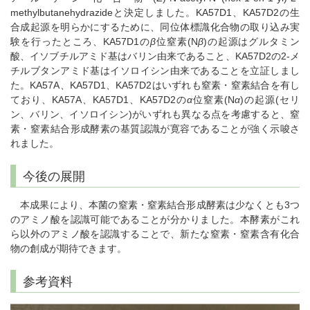
methylbutanehydrazideと決定しました。KA57D1、KA57D2の生
合成起源を明らかにするために、同位体標識化合物の取り込み実
験を行ったところ、KA57D1の
β
位窒素(N
β
)の起源はグルタミン
酸、イソブチルアミド基はバリン由来であること、KA57D2の2-メ
チルブタンアミド基はイソロイシン由来であることを立証しまし
た。KA57A、KA57D1、KA57D2はいずれも窒素・窒素結合を有し
ており、KA57A、KA57D1、KA57D2の
α
位窒素(N
α
)の起源(セリ
ン、バリン、イソロイシン)がいずれも異なる点を考慮すると、窒
素・窒素結合形成酵素の基質認識が寛容であることが強く示唆さ
れました。
今後の展開
本成果により、本菌の窒素・窒素結合形成酵素は少なくとも3つ
のアミノ酸を認識可能であることが分かりました。本酵素がこれ
ら以外のアミノ酸を認識することで、新たな窒素・窒素含有化合
物の創成が期待できます。
参考資料