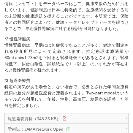
情報（レセプト）をデータベース化して、健康支援のために活用
しています。健診制度は日本に特徴的で、医療機関を受診する前
の未診断の健康課題を捉えることができます。本研究では、保険
者との共同研究によって、健診データとレセプトデータを紐づけ
ることで、早期慢性腎臓病に対する検討が可能になりました。
*2:慢性腎臓病
慢性腎臓病は、早期には無症状であることが多く、健診で測定さ
れる検査所見によって定義されます。推定糸球体濾過量が
60mL/min/1.73m2を下回ると腎機能低下があるとされます。腎機
能低下、尿蛋白陽性（試験紙法で１＋以上）のいずれかが存在す
ると慢性腎臓病が疑われます。
*3:超過医療費
特定の病気がある場合と、ない場合で、必要とされた年間医療費
総額の差分が超過医療費と定義されます。Two-part modelという
モデル式を利用して、年齢、性別、高血圧、糖尿病を調整した差
分を推定しました。
報道発表資料（348.35 KB）
学術誌：JAMA Network Open