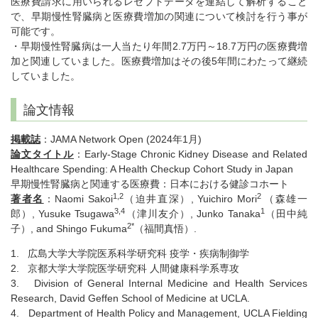
医療費請求に用いられるレセプトデータを連結して解析すること
で、早期慢性腎臓病と医療費増加の関連について検討を行う事が
可能です。
・早期慢性腎臓病は一人当たり年間2.7万円～18.7万円の医療費増
加と関連していました。医療費増加はその後5年間にわたって継続
していました。
論文情報
掲載誌
：JAMA Network Open (2024年1月)
論文タイトル
：Early-Stage Chronic Kidney Disease and Related
Healthcare Spending: A Health Checkup Cohort Study in Japan
早期慢性腎臓病と関連する医療費：日本における健診コホート
1,2
2
著者名
：Naomi Sakoi
（迫井直深）, Yuichiro Mori
（森雄一
3,4
1
郎）, Yusuke Tsugawa
（津川友介）, Junko Tanaka
（田中純
2*
子）, and Shingo Fukuma
（福間真悟）.
1. 広島大学大学院医系科学研究科 疫学・疾病制御学
2. 京都大学大学院医学研究科 人間健康科学系専攻
3. Division of General Internal Medicine and Health Services
Research, David Geffen School of Medicine at UCLA.
4. Department of Health Policy and Management, UCLA Fielding