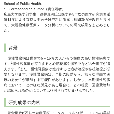
School of Public Health.
* Corresponding author（責任著者）
広島大学医学部学生 迫井直深氏は医学科5年次の医学研究実習派
遣制度により京都大学医学研究科に所属し福間真悟准教授と共同
で、大規模健康医療データ分析についての研究成果をまとめまし
た。
背景
慢性腎臓病は世界で5～15％の人がもつ頻度の高い慢性疾患で
1
す。
慢性腎臓病が存在すると心筋梗塞や脳卒中などの合併症が増
2
えます。
また、慢性腎臓病が進行すると透析治療や移植治療が必
要となります。慢性腎臓病は、早期の段階から、様々な理由で医
療の必要性が増加する可能性があります。しかし、早期慢性腎臓
病において、どの様な所見がある場合に、どの程度、医療費増加
が認められるのかについては検討されていませんでした。
研究成果の内容
就労世代8万人の健康医療データベースを分析し、5.3％の早期