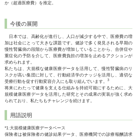
か（超過医療費）を推定。
今後の展開
日本では、高齢化が進行し、人口が減少する中で、医療費の増
加は社会にとって大きな課題です。健診で多く発見される早期の
慢性腎臓病の段階から医療費が増加していることから、合併症や
重症化の予防を介して、医療費負担の増加を止めるアクションが
求められます。
私たちは、大規模な健康医療データを活用して、慢性腎臓病のリ
スクが高い集団に対して、行動経済学のナッジを活用し、適切な
3
受療行動を促す行動変容介入にも取り組んでいます。
将来にわたって健康を支える仕組みを持続可能にするために、大
規模健康医療データを活用した研究とその成果の実装が強く求め
られており、私たちもチャレンジを続けます。
用語説明
*1:大規模健康医療データベース
保険者は被保険者の健診結果データ、医療機関での診療報酬請求