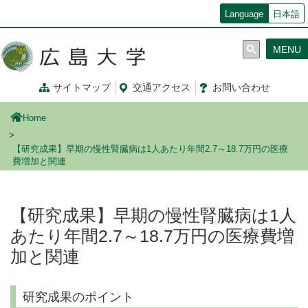
メ
Language
日本語
イ
ン
MENU
コ
ン
テ
サイトマップ
交通
アクセス
お問
い
合
わ
せ
ン
ツ
Home
に
移
【研究成果】早期の慢性腎臓病は1人あたり年間2.7～18.7万円の医療
動
費増加と関連
【研究成果】早期の慢性腎臓病は1人
あたり年間2.7～18.7万円の医療費増
加と関連
研究成果のポイント