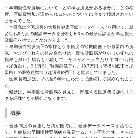
・早期慢性腎臓病において、どの様な所見がある場合に、どの程
度、医療費増加が認められるのかについては今まで検討されてい
ませんでした。
*1
・本研究は全国規模の大規模健康医療データベース
を用いて、就
労世代8万人の健診データを分析し5.3％の健診受診者が早期慢性
腎臓病を持つことが分かりました。
*2
・早期慢性腎臓病
の指標となる軽度の腎機能低下や尿蛋白の所
見、およびそれらの組み合わせは、慢性腎臓病が無い（いずれの
指標も無い）場合と比較して、それぞれ一人当たり年間2.7万円
（尿蛋白）、9.1万円（腎機能低下）、18.7万円（腎機能低下と尿
*3
蛋白）の医療費増加（超過医療費
）と関連していました。
・医療費増加は、その後5年間にわたって継続して認められまし
た。
・健診は、早期慢性腎臓病を発見し、関連する医療費増加のリス
クを評価できる機会となります。
概要
・健診制度の発達した我が国では、健診データベースを活用し
て、無症状の早期慢性腎臓病を発見することが可能です。さらに