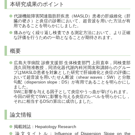
本研究成果のポイント
代謝機能障害関連脂肪肝疾患（MASLD）患者の肝線維化（肝
臓の硬さ）と炎症の診断において、超音波を用いた方法が有
用であることを明らかにしました。
痛みがなく繰り返し検査できる測定方法において、より正確
な評価を行うための一助となることが期待されます。
概要
広島大学病院 診療支援部 生体検査部門 上田直幸，同検査部
茂久田翔准教授，同消化器代謝内科河岡友和講師らのグルー
プはMASLD患者を対象とした研究で肝線維化と炎症の評価に
おいて超音波を用いたせん断波（shear waves：SW）と分散
勾配（dispersion slope：DS）が有用であることを明らかにし
ました。
SWに影響を与える因子として炎症やうっ血が挙げられます。
今回の研究でSWに影響を与える炎症のレベルを明らかにし，
それに相当するDSの算出に成功しました。
論文情報
掲載雑誌：Hepatology Research
論文タイトル：Influence of Dispersion Slope on the