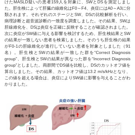
けたMASLD疑いの患者159人を対象に、SWとDSを測定しまし
た。肝生検によって肝臓の線維化はF0～F4、炎症にはA0～A3に分
類されます。それぞれのステージとSW、DSの比較解析を行い、
病理診断と超音波診断の一致度を調査しました。その結果、SWは
肝線維化を、DSは炎症を正確に反映することが確認されました。
次に炎症がSW値に与える影響を検討するため、肝生検結果とSW
の結果が一致しない患者を検索しました。そのうち肝生検の結果
がF0-1の肝線維化が進行していない患者を対象としました（91
名）。肝生検とSWの結果が一致した群を“Correct Diagnosis
group”、肝生検とSWの結果が異なった群を“Incorrect Diagnosis
group”としました。両群間でDS値を比較し、DSのカットオフ値を
算出しました。その結果、カットオフ値は13.2 m/s/kHzとなり、
この値を超える場合は、炎症によりSW値に影響を与えることがわ
かりました。