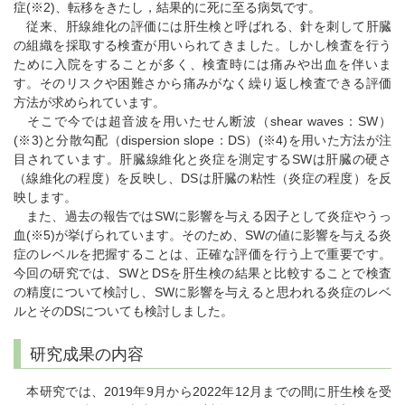
症(※2)、転移をきたし，結果的に死に至る病気です。
従来、肝線維化の評価には肝生検と呼ばれる、針を刺して肝臓
の組織を採取する検査が用いられてきました。しかし検査を行う
ために入院をすることが多く、検査時には痛みや出血を伴いま
す。そのリスクや困難さから痛みがなく繰り返し検査できる評価
方法が求められています。
そこで今では超音波を用いたせん断波（shear waves：SW）
(※3)と分散勾配（dispersion slope：DS）(※4)を用いた方法が注
目されています。肝臓線維化と炎症を測定するSWは肝臓の硬さ
（線維化の程度）を反映し、DSは肝臓の粘性（炎症の程度）を反
映します。
また、過去の報告ではSWに影響を与える因子として炎症やうっ
血(※5)が挙げられています。そのため、SWの値に影響を与える炎
症のレベルを把握することは、正確な評価を行う上で重要です。
今回の研究では、SWとDSを肝生検の結果と比較することで検査
の精度について検討し、SWに影響を与えると思われる炎症のレベ
ルとそのDSについても検討しました。
研究成果の内容
本研究では、2019年9月から2022年12月までの間に肝生検を受