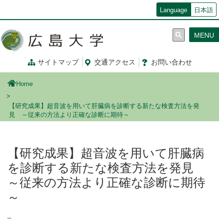
メ
Language
日本語
イ
ン
MENU
コ
ン
テ
サイトマップ
交通
アクセス
お問
い
合
わ
せ
ン
ツ
Home
に
移
【研究成果】超音波を用いて肝臓病を診断する新たな検査方法を発
動
見 ～従来の方法より正確な診断に期待～
【研究成果】超音波を用いて肝臓病
を診断する新たな検査方法を発見
～従来の方法より正確な診断に期待
～