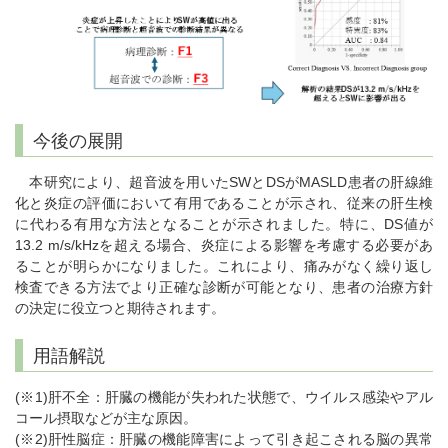
今後の展開
本研究により、超音波を用いたSWとDSがMASLD患者の肝線維
化と炎症の評価において有用であることが示され、従来の肝生検
に代わる有用な方法となることが示されました。特に、DS値が
13.2 m/s/kHzを超える場合、炎症による影響を考慮する必要があ
ることが明らかになりました。これにより、痛みがなく繰り返し
検査できる方法でより正確な診断が可能となり、患者の治療方針
の決定に役立つと期待されます。
用語解説
(※1)肝不全：肝臓の機能が失われた状態で、ウイルス感染やアル
コール摂取などが主な原因。
(※2)肝性脳症：肝臓の機能障害によって引き起こされる脳の異常