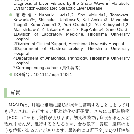
Diagnosis of Liver Fibrosis by the Shear Wave in Metabolic
Dysfunction-Associated Steatotic Liver Disease
著者名：Naoyuki Ueda1,2, Sho Mokuda1, Tomokazu
Kawaoka3*, Shinsuke Uchikawa3, Kei Amioka3, Masataka
Tsuge3, Kana Asada1,2, Yuri Okada1,2, Yui Kobayashi1,2,
Mai Ishikawa1,2, Takashi Arase1,2, Koji Arihiro4, Shiro Oka3
1Division of Laboratory Medicine, Hiroshima University
Hospital
2Division of Clinical Support, Hiroshima University Hospital
3Department of Gastroenterology, Hiroshima University
Hospital
4Department of Anatomical Pathology, Hiroshima University
Hospital
* Corresponding author（責任著者）
DOI番号：10.1111/hepr.14061
背景
MASLDは、肝臓の細胞に脂肪が異常に蓄積することによって引
き起こされ、進行すると肝線維化や肝硬変、さらには肝細胞癌
（HCC）に至る可能性があります。初期段階では症状がほとんど
現れませんが、進行するとだるさや、食欲低下、黄疸、腹痛のよ
うな症状が出ることがあります。最終的には肝不全(※1)や肝性脳