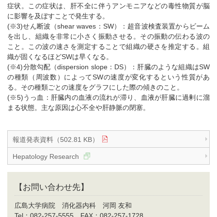
症状。この症状は、肝不全に伴うアンモニアなどの毒性物質が脳
に影響を及ぼすことで発生する。
(※3)せん断波（shear waves：SW）：超音波検査装置からビーム
を出し、組織を非常に小さく振動させる。その振動の伝わる波の
こと。この波の速さを測定することで組織の硬さを推定する。組
織が固くなるほどSWは早くなる。
(※4)分散勾配（dispersion slope：DS）：肝臓のような組織はSW
の種類（周波数）によってSWの速度が変化するという性質があ
る。その種類ごとの速度をグラフにした際の傾きのこと。
(※5)うっ血：肝臓内の血液の流れが滞り、血液が肝臓に過剰に溜
まる状態。主な原因は心不全や肝静脈の閉塞。
報道発表資料（502.81 KB）
Hepatology Research
【お問い合わせ先】
広島大学病院 消化器内科 河岡 友和
Tel：082-257-5555 FAX：082-257-1728