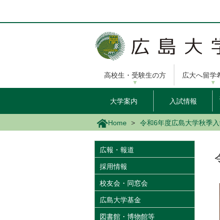
メ
イ
ン
コ
ン
テ
ン
高校生・受験生の方
広大へ留学
ツ
に
移
大学案内
入試情報
動
Home
令和6年度広島大学秋季
広報・報道
採用情報
校友会・同窓会
広島大学基金
図書館・博物館等