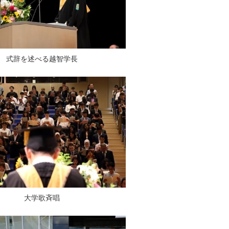
式辞を述べる越智学長
大学歌斉唱