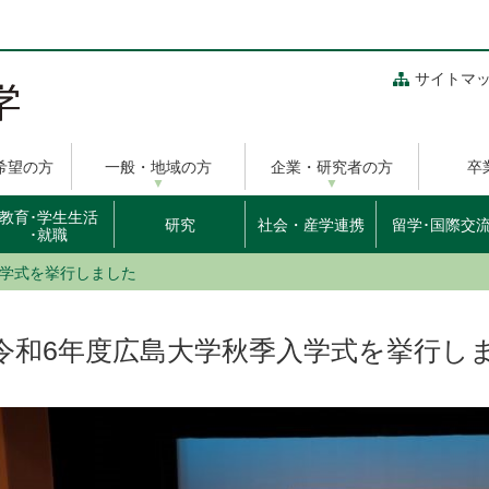
サイトマ
希望の方
一般・地域の方
企業・研究者の方
卒
教育･学生生活
研究
社会・産学連携
留学･国際交
･就職
入学式を挙行しました
令和6年度広島大学秋季入学式を挙行し