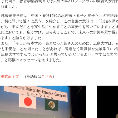
また同日、教育学部講義室では広島大学3+1プログラムの開講式が行わ
入れました。
越智光夫学長は、中国・春秋時代の思想家・孔子と弟子たちの言語録
し、切に問いて近くに思う」を紹介し、この言葉の意味は、「知識を深
ながら、学んだことを実生活に生かすことの重要性を説いています」と
現代においても、広く学び、自ら考えることで、未来への針路を示す羅
います」と語りかけました。
また、「今日から本学の一員となった皆さんのために、広島大学は、安
でも不安なことや困ったことがあれば、遠慮なく教職員や先輩学生に相
『広島大学で学んでよかった』と思っていただけるよう、本学は全力で
す」と応援のメッセージを送りました。
学長式辞全文
（英語版は
こちら
）