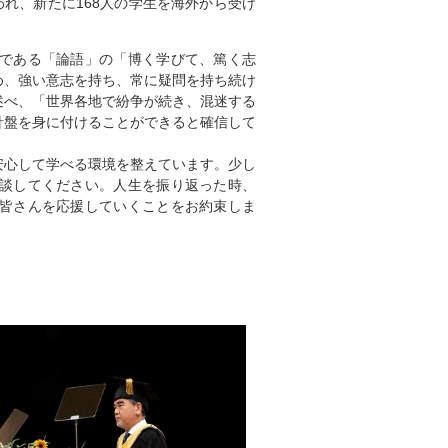
れ、新たに168人の学生を海外から受け
である「論語」の「博く学びて、篤く志
め、強い意志を持ち、常に疑問を持ち続け
述べ、「世界各地で紛争が続き、混迷する
針盤を身に付けることができると確信して
心して学べる環境を整えています。少し
談してください。人生を振り返った時、
皆さんを応援していくことをお約束しま