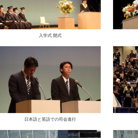
入学式 開式
日本語と英語での司会進行