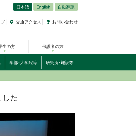
日本語
English
自動翻訳
ップ
交通
アクセス
お問
い
合
わ
せ
業生の方
保護者の方
流
学部･大学院等
研究所･施設等
ました