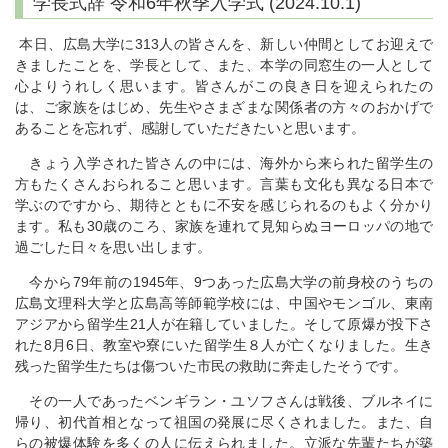
学長式辞 令和6年秋季入学式 (2024.10.1)
本日、広島大学に313人の皆さんを、新しい仲間としてお迎えで
きましたことを、学長として、また、本学の同窓生の一人として
心よりうれしく思います。皆さんがこの良き日を迎えられたの
は、ご家族をはじめ、先生やさまざまな関係者の方々のおかげで
あることを忘れず、感謝していただきたいと思います。
きょう入学された皆さんの中には、海外から来られた留学生の
方もたくさんおられること思います。言葉も文化も異なる日本で
学ぶのですから、期待とともに不安を感じられるのもよく分かり
ます。私も30歳のころ、家族を連れて見知らぬヨーロッパの地で
過ごした日々を思い出します。
今から79年前の1945年、9つあった広島大学の前身校のうちの
広島文理科大学と広島高等師範学校には、中国やモンゴル、東南
アジアから留学生21人が在籍していました。そして原爆が投下さ
れた8月6日、教室や寮にいた留学生８人が亡くなりました。生き
残った留学生たちは傷ついた市民の救助に奔走したそうです。
その一人であったベンギラン・ユソフさんは戦後、ブルネイに
帰り、初代首相となって祖国の発展に尽くされました。また、自
らの被爆体験を多くの人に伝えられました。立派な先輩たちが築