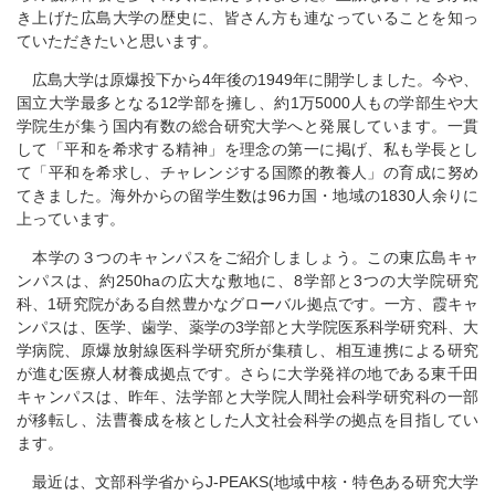
き上げた広島大学の歴史に、皆さん方も連なっていることを知っ
ていただきたいと思います。
広島大学は原爆投下から4年後の1949年に開学しました。今や、
国立大学最多となる12学部を擁し、約1万5000人もの学部生や大
学院生が集う国内有数の総合研究大学へと発展しています。一貫
して「平和を希求する精神」を理念の第一に掲げ、私も学長とし
て「平和を希求し、チャレンジする国際的教養人」の育成に努め
てきました。海外からの留学生数は96カ国・地域の1830人余りに
上っています。
本学の３つのキャンパスをご紹介しましょう。この東広島キャ
ンパスは、約250haの広大な敷地に、8学部と3つの大学院研究
科、1研究院がある自然豊かなグローバル拠点です。一方、霞キャ
ンパスは、医学、歯学、薬学の3学部と大学院医系科学研究科、大
学病院、原爆放射線医科学研究所が集積し、相互連携による研究
が進む医療人材養成拠点です。さらに大学発祥の地である東千田
キャンパスは、昨年、法学部と大学院人間社会科学研究科の一部
が移転し、法曹養成を核とした人文社会科学の拠点を目指してい
ます。
最近は、文部科学省からJ-PEAKS(地域中核・特色ある研究大学