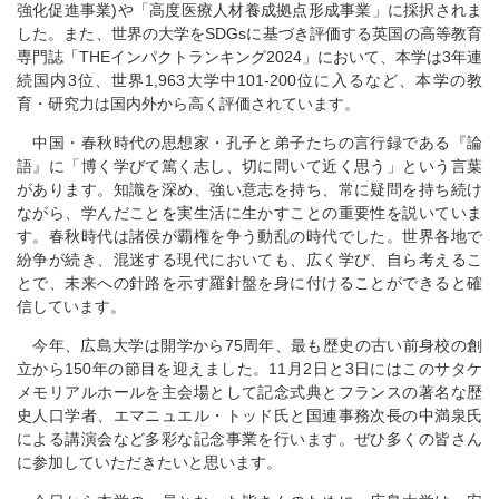
強化促進事業)や「高度医療人材養成拠点形成事業」に採択されま
した。また、世界の大学をSDGsに基づき評価する英国の高等教育
専門誌「THEインパクトランキング2024」において、本学は3年連
続国内3位、世界1,963大学中101-200位に入るなど、本学の教
育・研究力は国内外から高く評価されています。
中国・春秋時代の思想家・孔子と弟子たちの言行録である『論
語』に「博く学びて篤く志し、切に問いて近く思う」という言葉
があります。知識を深め、強い意志を持ち、常に疑問を持ち続け
ながら、学んだことを実生活に生かすことの重要性を説いていま
す。春秋時代は諸侯が覇権を争う動乱の時代でした。世界各地で
紛争が続き、混迷する現代においても、広く学び、自ら考えるこ
とで、未来への針路を示す羅針盤を身に付けることができると確
信しています。
今年、広島大学は開学から75周年、最も歴史の古い前身校の創
立から150年の節目を迎えました。11月2日と3日にはこのサタケ
メモリアルホールを主会場として記念式典とフランスの著名な歴
史人口学者、エマニュエル・トッド氏と国連事務次長の中満泉氏
による講演会など多彩な記念事業を行います。ぜひ多くの皆さん
に参加していただきたいと思います。