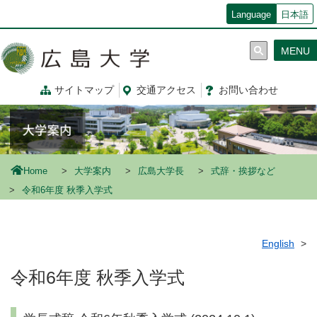
メ
Language
日本語
イ
ン
MENU
コ
ン
テ
サイトマップ
交通
アクセス
お問
い
合
わ
せ
ン
ツ
に
移
動
Home
大学案内
広島大学長
式辞・挨拶など
令和6年度 秋季入学式
English
令和6年度 秋季入学式