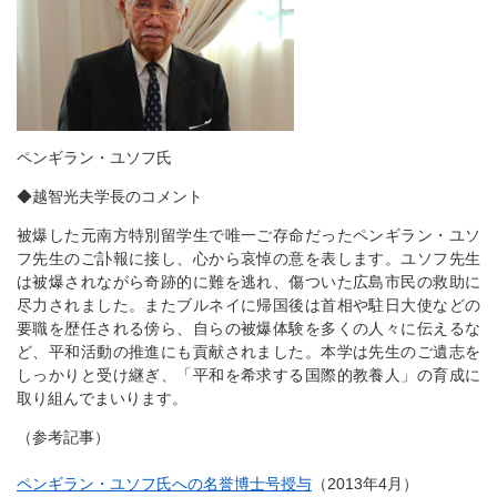
ペンギラン・ユソフ氏
◆越智光夫学長のコメント
被爆した元南方特別留学生で唯一ご存命だったペンギラン・ユソ
フ先生のご訃報に接し、心から哀悼の意を表します。ユソフ先生
は被爆されながら奇跡的に難を逃れ、傷ついた広島市民の救助に
尽力されました。またブルネイに帰国後は首相や駐日大使などの
要職を歴任される傍ら、自らの被爆体験を多くの人々に伝えるな
ど、平和活動の推進にも貢献されました。本学は先生のご遺志を
しっかりと受け継ぎ、「平和を希求する国際的教養人」の育成に
取り組んでまいります。
（参考記事）
ペンギラン・ユソフ氏への名誉博士号授与
（2013年4月）