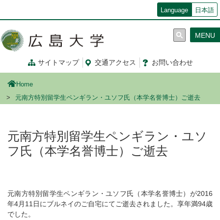
メ
Language
日本語
イ
ン
MENU
コ
ン
テ
サイトマップ
交通
アクセス
お問
い
合
わ
せ
ン
ツ
Home
に
移
元南方特別留学生ペンギラン・ユソフ氏（本学名誉博士）ご逝去
動
元南方特別留学生ペンギラン・ユソ
フ氏（本学名誉博士）ご逝去
元南方特別留学生ペンギラン・ユソフ氏（本学名誉博士）が2016
年4月11日にブルネイのご自宅にてご逝去されました。享年満94歳
でした。