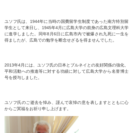
ユソフ氏は、1944年に当時の国費留学生制度であった南方特別留
学生として来日し、1945年4月に広島大学の前身の広島文理科大学
に進学しました。同年8月6日に広島市内で被爆され九死に一生を
得ましたが、広島での勉学を断念せざるを得ませんでした。
2013年4月には、ユソフ氏の日本とブルネイとの友好関係の強化、
平和活動への推進等に対する功績に対して広島大学から名誉博士
号を授与しました。
ユソフ氏のご逝去を悼み、謹んで哀悼の意を表しますとともに心
からご冥福をお祈り申し上げます。