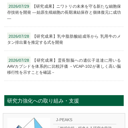
2026/07/29
【研究成果】ニワトリの未来を守る新たな細胞保
存技術を開発 —始原生殖細胞の長期凍結保存と個体復元に成功
—
2026/07/28
【研究成果】乳中脂肪酸組成等から 乳用牛のメ
タン排出量を推定する式を開発
2026/07/28
【研究成果】霊長類脳への遺伝子送達に用いる
AAVカプシドを体系的に比較評価 －VCAP-102が著しく高い脳
移行性を示すことを確認－
研究力強化への取り組み・支援
J-PEAKS