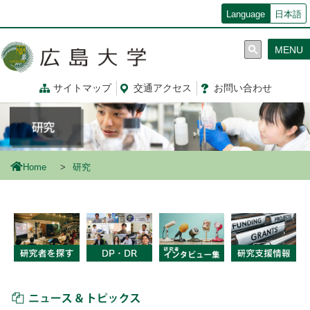
メ
Language
日本語
イ
ン
MENU
コ
ン
テ
サイトマップ
交通
アクセス
お問
い
合
わ
せ
ン
ツ
に
移
動
Home
研究
ニュース＆トピックス