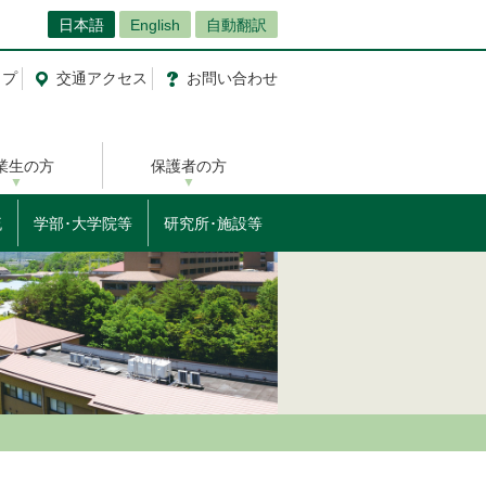
日本語
English
自動翻訳
ップ
交通
アクセス
お問
い
合
わ
せ
業生の方
保護者の方
流
学部･大学院等
研究所･施設等