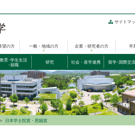
サイトマ
希望の方
一般・地域の方
企業・研究者の方
卒
教育･学生生活
研究
社会・産学連携
留学･国際交
･就職
日本学士院賞・恩賜賞