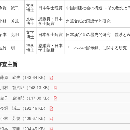
文学
今堀 誠二
日本学士院賞
中国封建社会の構造 －その歴史と
博士
文学
恩賜賞・日本
小林 芳規
角筆文献の国語学的研究
博士
学士院賞
文学
沼本 克明
日本学士院賞
日本漢字音の歴史的研究―體系と
博士
神学
恩賜賞・日本
佐竹 明
「ヨハネの黙示録」に関する研究
博士
学士院賞
審査主旨
藤原 武夫（143.64 KB）
川村 智治郎（248.13 KB）
金子 金治郎（147.88 KB）
今堀 誠二（191.46 KB）
小林 芳規（408.67 KB）
沼本 克明（204.45 KB）