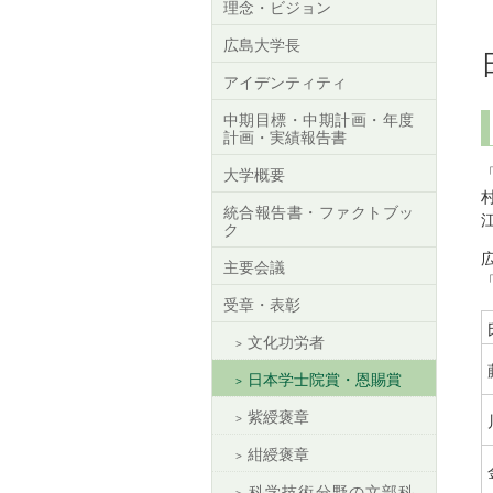
理念・ビジョン
広島大学長
アイデンティティ
中期目標・中期計画・年度
計画・実績報告書
大学概要
統合報告書・ファクトブッ
ク
主要会議
受章・表彰
文化功労者
日本学士院賞・恩賜賞
紫綬褒章
紺綬褒章
科学技術分野の文部科