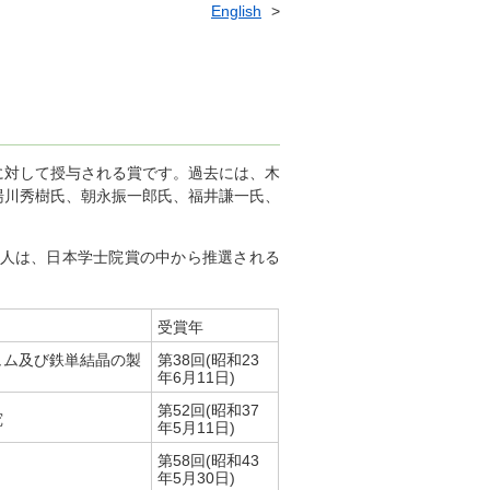
English
に対して授与される賞です。過去には、木
湯川秀樹氏、朝永振一郎氏、福井謙一氏、
2人は、日本学士院賞の中から推選される
受賞年
ュム及び鉄単結晶の製
第38回(昭和23
年6月11日)
第52回(昭和37
究
年5月11日)
第58回(昭和43
年5月30日)