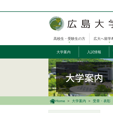
メ
イ
ン
コ
ン
テ
ン
高校生・受験生の方
広大へ留学
ツ
に
移
大学案内
入試情報
動
Home
大学案内
受章・表彰