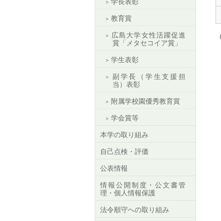
学長表彰
教育賞
広島大学女性活躍促進
賞「メタセコイア賞」
学生表彰
副学長（学生支援担
当）表彰
附属学校園優秀教育賞
学会賞等
本学の取り組み
自己点検・評価
公表情報
情報公開制度・公文書管
理・個人情報保護
法令順守への取り組み