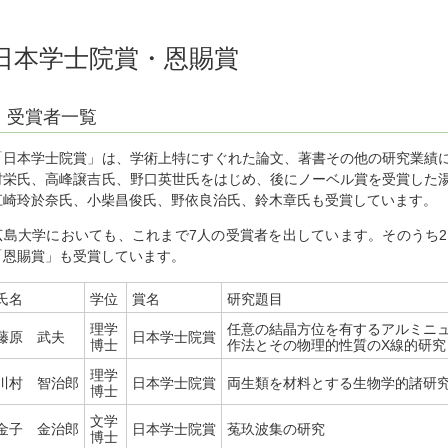
日本学士院賞・恩賜賞
受賞者一覧
「日本学士院賞」は、学術上特にすぐれた論文、著書その他の研究業績
村栄氏、高峰譲吉氏、野口英世氏をはじめ、後にノーベル賞を受賞した
江崎玲於奈氏、小柴昌俊氏、野依良治氏、鈴木章氏も受賞しています。
広島大学においても、これまで7人の受賞者を出しています。そのうち
「恩賜賞」も受賞しています。
氏名
学位
賞名
研究題目
理学
任意の結晶方位を有するアルミニ
藤原 武夫
日本学士院賞
博士
作法とその物理的性質のX線的研究
理学
川村 智治郎
日本学士院賞
両生類を材料とする生物学的諸研
博士
文学
金子 金治郎
日本学士院賞
菟玖波集の研究
博士