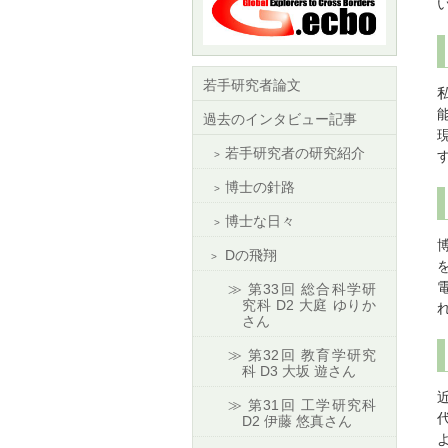
若手研究者論文
過去のインタビュー記事
若手研究者の研究紹介
博士の針路
博士な日々
Dの飛翔
第33回 総合科学研
究科 D2 大庭 ゆりか
さん
第32回 教育学研究
科 D3 大坂 遊さん
第31回 工学研究科
D2 伊藤 悠真さん