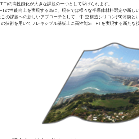
(TFT)の高性能化が大きな課題の一つとして挙げられます。
TFTの性能向上を実現する為に、現在では様々な半導体材料選定や新し
はこの課題への新しいアプローチとして、中 空構造シリコン(Si)薄膜
この技術を用いてフレキシブル基板上に高性能Si TFTを実現する新た