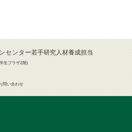
ンセンター若手研究人材養成担当
(学生プラザ2階)
お問
い
合
わ
せ