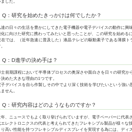
いました。
Q：研究を始めたきっかけは何でしたか？
私達の日々の生活を豊かにしてきた電子機器や電子デバイスの動作に興
能化に向けた研究に携わってみたいと思ったことが、この研究を始める
現在では、（近年急速に普及した）液晶テレビの駆動素子である薄膜トラン
す。
Q：D進学の決め手は？
博士前期課程において半導体プロセスの奥深さや面白さを日々の研究か
を決めた大きな理由の1つです。
電子デバイスを自ら作製しその中でより深く技術を学びたいという強い
れません。
Q：研究内容はどのようなものですか？
近年、ニュースでもよく取り挙げられていますが、電子ペーパーに代表
代エレクトロニクスの代表と考えられてきたフレキシブル製品が様々な
より高い性能を持つフレキシブルディスプレイを実現する為には、ディ