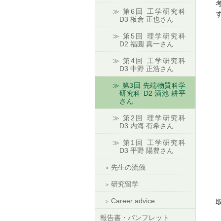
第6回 工学研究科
D3 板倉 正也さん
第5回 理学研究科
D2 福圓 真一さん
第4回 工学研究科
D3 中野 正浩さん
第3回 先端物質科学
研究科 D2 酒池 耕平
さん
第2回 理学研究科
D3 内海 有希さん
第1回 工学研究科
D3 平野 陽豊さん
先生の流儀
研究留学
Career advice
報告書・パンフレット