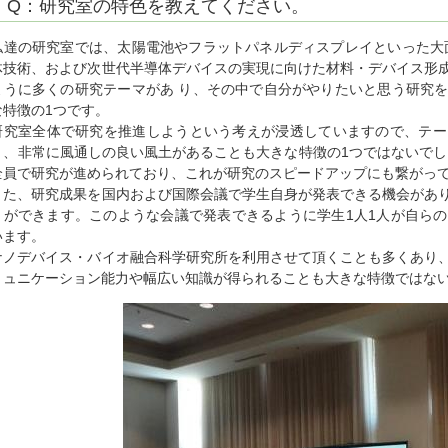
Q：研究室の特色を教えてください。
私達の研究室では、太陽電池やフラットパネルディスプレイといった大
体技術、および次世代半導体デバイスの実現に向けた材料・デバイス形
ように多くの研究テーマがあ り、その中で自分がやりたいと思う研究
な特徴の1つです。
研究室全体で研究を推進しようという考えが浸透していますので、テー
く、非常に風通しの良い風土があることも大きな特徴の1つではないでし
全員で研究が進められており、これが研究のスピードアップにも繋がっ
また、研究成果を国内および国際会議で学生自身が発表できる機会があ
とができます。このような会議で発表できるように学生1人1人が自ら
います。
ナノデバイス・バイオ融合科学研究所を利用させて頂くことも多くあり
ミュニケーション能力や幅広い知識が得られることも大きな特徴ではな