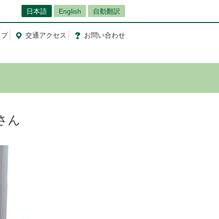
日本語
English
自動翻訳
ップ
交通
アクセス
お問
い
合
わ
せ
平さん