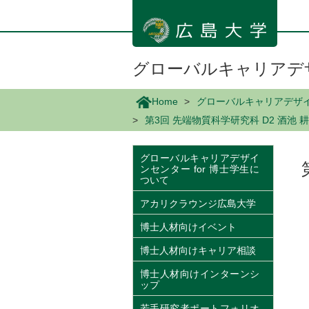
メ
イ
ン
コ
ン
グローバルキャリアデザ
テ
ン
Home
グローバルキャリアデザイン
ツ
第3回 先端物質科学研究科 D2 酒池 
に
移
動
グローバルキャリアデザイ
ンセンター for 博士学生に
ついて
アカリクラウンジ広島大学
博士人材向けイベント
博士人材向けキャリア相談
博士人材向けインターンシ
ップ
若手研究者ポートフォリオ