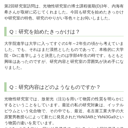
第2回研究室訪問は、光物性研究室の博士課程後期(D)3年、内海有
希さんが取材に応じてくれました。今回も研究を始めたきっかけ
や研究室の特色、研究のやりがい等色々とお伺いしました。
Q：研究を始めたきっかけは？
大学院進学は大学に入ってすぐの1年～2年生の頃から考えていま
した。でも、それはまだ漠然としたものであって、本格的に大学
院・Drに進学しようと決意したのは学部4年生の時です。もともと
興味はあったのですが、研究内容と研究室の雰囲気が決め手にな
りました。
Q：研究内容はどのようなものですか？
光物性研究室では、放射光（注1)を用いて物質の性質を明らかに
するということをしています。最近の私の研究対象は、イッテル
ビウムという化合物で、その中でも、最近、名古屋工業大学の大
原繁男教授らによって新たに発見されたYbNi3Al9とYbNi3Ga9とい
う物質の違いを見ています。