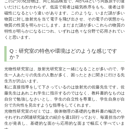
この2つの化合物は、同じ結晶構造で、AlかGaという同族原子の違
いだけにもかかわらず、低温で前者は磁気秩序をもち、後者は非
磁性になるという違いがあります。このような、いまだ謎が多い
物質に対し放射光を当て電子を飛び出させ、その電子の状態から
物質の性質を明らかにします。まだまだ謎が多いこれらの物質の
特性が明らかになるにつれ、いずれは色々な分野で応用されてい
くと思います。
Q：研究室の特色や環境はどのような感じです
か？
光物性研究室は、放射光研究室と一緒になることが多いので、学
生一人あたりの先生の人数が多く、困ったときに聞きに行ける先
生方が沢山います。
私に直接指導をして下さっているのは放射光の佐藤先生です。佐
藤先生はあれこれ学生に指示するのではなく、教科書的なものは
自分で勉強しなさいとし、学生の自立性を尊重し、学生自身が自
分で方向性を見出すような指導をしてくれます。
光物性研究室のゼミでは、個体物理の基礎的な教科書の輪読や、
それぞれの関連研究論文の紹介を週1回行っており、毎週担当の学
生が発表し、基礎的な面から応用的な面まで幅広く学べていま