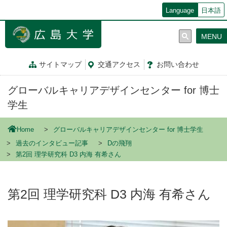
メ
Language
日本語
イ
ン
MENU
コ
ン
テ
サイトマップ
交通
アクセス
お問
い
合
わ
せ
ン
ツ
グローバルキャリアデザインセンター for 博士
に
移
学生
動
Home
グローバルキャリアデザインセンター for 博士学生
過去のインタビュー記事
Dの飛翔
第2回 理学研究科 D3 内海 有希さん
第2回 理学研究科 D3 内海 有希さん