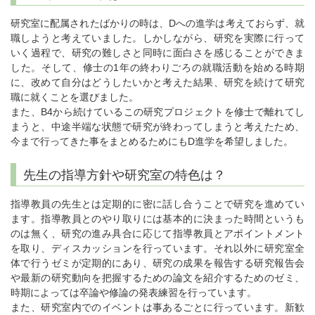
研究室に配属されたばかりの時は、Dへの進学は考えておらず、就
職しようと考えていました。しかしながら、研究を実際に行って
いく過程で、研究の難しさと同時に面白さを感じることができま
した。そして、修士の1年の終わりごろの就職活動を始める時期
に、改めて自分はどうしたいかと考えた結果、研究を続けて研究
職に就くことを選びました。
また、B4から続けているこの研究プロジェクトを修士で離れてし
まうと、中途半端な状態で研究が終わってしまうと考えたため、
今まで行ってきた事をまとめるためにもD進学を希望しました。
先生の指導方針や研究室の特色は？
指導教員の先生とは定期的に密に話し合うことで研究を進めてい
ます。指導教員とのやり取りには基本的に決まった時間というも
のは無く、研究の進み具合に応じて指導教員とアポイントメント
を取り、ディスカッションを行っています。それ以外に研究室全
体で行うゼミが定期的にあり、研究の成果を報告する研究報告会
や最新の研究動向を把握するための論文を紹介するためのゼミ、
時期によっては卒論や修論の発表練習を行っています。
また、研究室内でのイベントは事あるごとに行っています。新歓