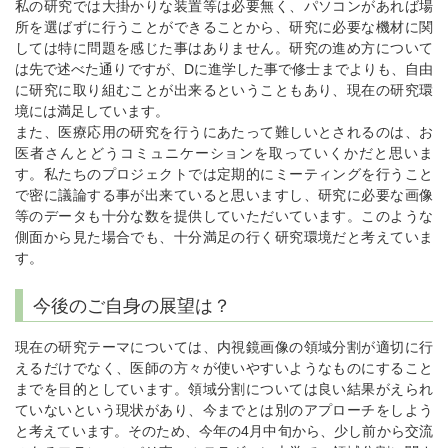
私の研究では大掛かりな装置等は必要無く、パソコンがあれば場
所を選ばずに行うことができることから、研究に必要な機材に関
しては特に問題を感じた事はありません。研究の進め方について
は先で述べた通りですが、Dに進学した事で修士までよりも、自由
に研究に取り組むことが出来るということもあり、現在の研究環
境には満足しています。
また、医療応用の研究を行うにあたって難しいとされるのは、お
医者さんとどうコミュニケーションを取っていくかだと思いま
す。私たちのプロジェクトでは定期的にミーティングを行うこと
で密に議論する事が出来ていると思いますし、研究に必要な画像
等のデータも十分な数を提供していただいています。このような
側面から見た場合でも、十分満足の行く研究環境だと考えていま
す。
今後のご自身の展望は？
現在の研究テーマについては、内視鏡画像の領域分割が適切に行
えるだけでなく、医師の方々が使いやすいようなものにすること
までを目的としています。領域分割については良い結果がえられ
ていないという現状があり、今までとは別のアプローチをしよう
と考えています。そのため、今年の4月中旬から、少し前から交流