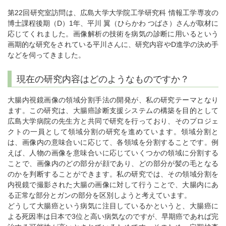
第22回研究室訪問は、広島大学大学院工学研究科 情報工学専攻の
博士課程後期（D）1年、平川 翼（ひらかわ つばさ）さんが取材に
応じてくれました。画像解析の技術を病気の診断に用いるという
画期的な研究をされている平川さんに、研究内容やD進学の決め手
などを伺ってきました。
現在の研究内容はどのようなものですか？
大腸内視鏡画像の領域分割手法の開発が、私の研究テーマとなり
ます。この研究は、大腸癌診断支援システムの構築を目的として
広島大学病院の先生方と共同で研究を行っており、そのプロジェ
クトの一員として領域分割の研究を進めています。領域分割と
は、画像内の意味合いに応じて、各領域を分割することです。例
えば、人物の画像を意味合いに応じていくつかの領域に分割する
ことで、画像内のどの部分が顔であり、どの部分が髪の毛となる
のかを判断することができます。私の研究では、その領域分割を
内視鏡で撮影された大腸の画像に対して行うことで、大腸内にあ
る正常な部分とガンの部分を区別しようと考えています。
どうして大腸癌という病気に注目しているかというと、大腸癌に
よる死因率は日本で3位と高い病気なのですが、早期癌であれば完