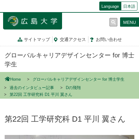
メ
Language
日本語
イ
ン
MENU
コ
ン
テ
サイトマップ
交通
アクセス
お問
い
合
わ
せ
ン
ツ
グローバルキャリアデザインセンター for 博士
に
移
学生
動
Home
グローバルキャリアデザインセンター for 博士学生
過去のインタビュー記事
Dの飛翔
第22回 工学研究科 D1 平川 翼さん
第22回 工学研究科 D1 平川 翼さん