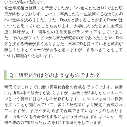
いうのが私の信条です。
修士卒業後は就職する予定でしたが、Dへ進んだのはM2でまだ研
究が終わっておらず、このまま卒業したら一生後悔するなと思いD
への進学を決めました。また、Dの方と接することが多くDoctorは
いいなと思っていたこともあります。大学に入ったときに国際交
流に興味があり、留学生の生活支援ボランティアをしていまし
た。その人がフィリピンから来た研究者の方であったことや、Dの
方と接する機会が多くありました。日本でDを持っていると就職が
難しくなるとイメージがあると思いますが、するべきことをして
いれば問題ないと思います。
Q：研究内容はどのようなものですか？
研究ではこれまでに無い炭素化合物の合成を行っています。炭素
には通常4本の結合手があ りますが、結合手が2本しかないカルベ
ンという普通にはないものが存在します。カルベンは面白い性質
を持つことが知られていて、多くの研究者により安定に合成され
ていますが、まだ不安定過ぎて合成できていないものもありま
す。カルベンを長寿命化するにはどう分子設計すればいいか、有
機合成の力で0だったも のを1にする研究をしています。