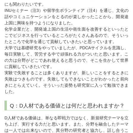
にも関わりたいです。
INUセミナー（注3）や留学生ボランティア（注4）を通じ、文化の
話やコミュニケーションをとるのが楽しかったことから、開発途
上国に興味を持つようになりました。
化学企業だと、開発途上国の生活や衛生面を改善するといったと
こでビジネスを行っているところがたくさんあるので、そういっ
たところで化学を通じて貢献していきたいと思っています。
大学では基礎研究をやっていましたが、PDCAサイクルを意識し、
毎日実験して、苦労する中で頑張れる力がついたと思います。こ
の力は分野がどこであれ使えると思うので、そこを生かして世界
に貢献していきたいです。
実験で失敗することは多くありますが、新しいことをするときに
失敗はつきものです。失敗してもできないことがわかったと前向
きにとらえていく。そういった姿勢も研究室に入って勉強できま
した。
Q：D人材である価値とは何だと思われますか？
D人材である価値は、単なる即戦力ではなく、新規研究テーマを立
ち上げ、実行する力だと思います。また、分野を融合したテーマ
は一人では出来ないので、異分野の研究者と協力し、話し合うこ