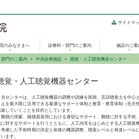
サイトマ
院のみなさまへ
診療科・部門のご案内
施設のご案
・部門のご案内
中央診療施設
聴覚・人工聴覚機器センター
聴覚・人工聴覚機器センター
当センターは、人工聴覚機器の調整や訓練を医師、言語聴覚士を中心と
こえを最大限に活用できる最適なサポート体制と教育・療育体制（先天
構築していくことを目的としています。
難聴の啓蒙、補聴器装用における適切なサポート、難聴に対する手術、
聴に対するサポートを行うとともに、人工内耳をはじめとする人工聴覚
を考慮した手術時期の決定と術後の機器調整、聴覚レベルと発達レベル
ています。