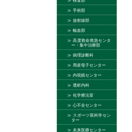
検査部
手術部
放射線部
輸血部
高度救命救急センタ
ー・集中治療部
病理診断科
周産母子センター
内視鏡センター
透析内科
化学療法室
心不全センター
スポーツ医科学セン
ター
未来医療センター