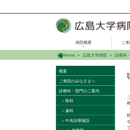
メ
イ
ン
コ
ン
テ
ン
病院概要
ご来
ツ
に
Home
広島大学病院
診療科
移
動
概要
ご来院のみなさまへ
診療科・部門のご案内
医科
歯科
中央診療施設