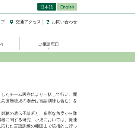
日本語
English
ップ
交通
アクセス
お問い合わせ
内
ご相談窓口
したチーム医療により一括して行い、聞
性高度難聴児の場合は言語訓練も含む）を
難聴の遺伝子診断と、多彩な角度から難
機器に関する研究、小児においては、発達
に応じた言語訓練の範囲まで統括的に行っ