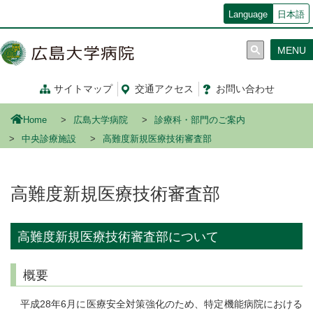
メ
Language
日本語
イ
ン
MENU
コ
ン
テ
サイトマップ
交通
アクセス
お問い合わせ
ン
ツ
Home
広島大学病院
診療科・部門のご案内
に
移
中央診療施設
高難度新規医療技術審査部
動
高難度新規医療技術審査部
高難度新規医療技術審査部について
概要
平成28年6月に医療安全対策強化のため、特定機能病院における