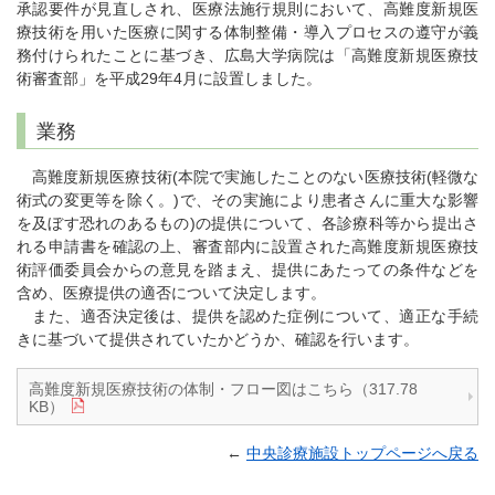
承認要件が見直しされ、医療法施行規則において、高難度新規医
療技術を用いた医療に関する体制整備・導入プロセスの遵守が義
務付けられたことに基づき、広島大学病院は「高難度新規医療技
術審査部」を平成29年4月に設置しました。
業務
高難度新規医療技術(本院で実施したことのない医療技術(軽微な
術式の変更等を除く。)で、その実施により患者さんに重大な影響
を及ぼす恐れのあるもの)の提供について、各診療科等から提出さ
れる申請書を確認の上、審査部内に設置された高難度新規医療技
術評価委員会からの意見を踏まえ、提供にあたっての条件などを
含め、医療提供の適否について決定します。
また、適否決定後は、提供を認めた症例について、適正な手続
きに基づいて提供されていたかどうか、確認を行います。
高難度新規医療技術の体制・フロー図はこちら（317.78
KB）
←
中央診療施設トップページへ戻る