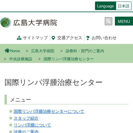
メ
Language
日本語
イ
ン
MENU
コ
ン
テ
サイトマップ
交通
アクセス
お問い合わせ
ン
ツ
Home
広島大学病院
診療科・部門のご案内
に
移
中央診療施設
国際リンパ浮腫治療センター
動
国際リンパ浮腫治療センター
メニュー
国際リンパ浮腫治療センターについて
スタッフ紹介
リンパ浮腫について
診療のご案内