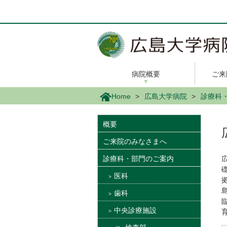
メ
イ
ン
コ
ン
テ
ン
病院概要
ご来
ツ
に
Home
広島大学病院
診療科
移
動
概要
ご来院のみなさまへ
診療科・部門のご案内
医科
歯科
中央診療施設