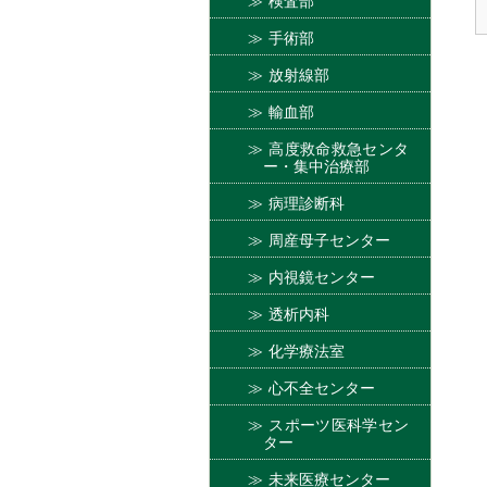
検査部
手術部
放射線部
輸血部
高度救命救急センタ
ー・集中治療部
病理診断科
周産母子センター
内視鏡センター
透析内科
化学療法室
心不全センター
スポーツ医科学セン
ター
未来医療センター