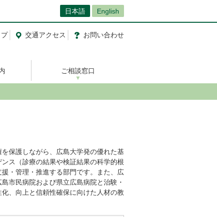
日本語
English
ップ
交通
アクセス
お問い合わせ
内
ご相談窓口
権を保護しながら、広島大学発の優れた基
デンス（診療の結果や検証結果の科学的根
支援・管理・推進する部門です。また、広
広島市民病院および県立広島病院と治験・
性化、向上と信頼性確保に向けた人材の教