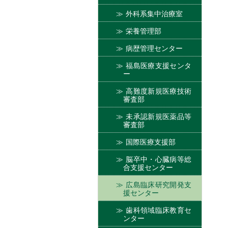
外科系集中治療室
栄養管理部
病歴管理センター
福島医療支援センタ
ー
高難度新規医療技術
審査部
未承認新規医薬品等
審査部
国際医療支援部
脳卒中・心臓病等総
合支援センター
広島臨床研究開発支
援センター
歯科領域臨床教育セ
ンター