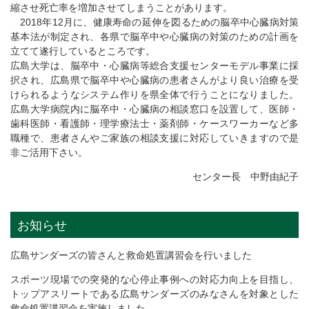
縮させ死亡率を増加させてしまうことがあります。
2018年12月に、健康寿命の延伸を図るための脳卒中心臓病対策
基本法が制定され、各県で脳卒中や心臓病の対策のための計画を
立てて遂行しているところです。
広島大学は、脳卒中・心臓病等総合支援センターモデル事業に採
択され、広島県で脳卒中や心臓病の患者さんがより良い治療を受
けられるようなシステム作りを県全体で行うことになりました。
広島大学病院内に脳卒中・心臓病の相談窓口を設置して、医師・
歯科医師・看護師・理学療法士・薬剤師・ケースワーカーなど多
職種で、患者さんやご家族の相談支援に対応していきますので是
非ご活用下さい。
センター長 中野由紀子
お知らせ
広島サンダーズの皆さんと救命処置講習会を行いました
スポーツ現場での突発的な心停止事例への対応力向上を目指し、
トップアスリートである広島サンダーズのみなさんを対象とした
救命処置講習会を実施しました。