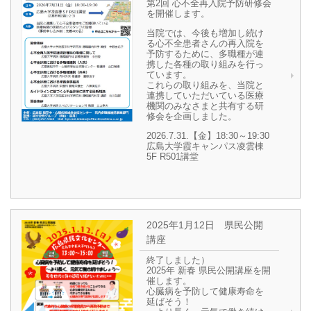
第2回 心不全再入院予防研修会
を開催します。
当院では、今後も増加し続け
る心不全患者さんの再入院を
予防するために、多職種が連
携した各種の取り組みを行っ
ています。
これらの取り組みを、当院と
連携していただいている医療
機関のみなさまと共有する研
修会を企画しました。
2026.7.31.【金】18:30～19:30
広島大学霞キャンパス凌雲棟
5F R501講堂
2025年1月12日 県民公開
講座
終了しました）
2025年 新春 県民公開講座を開
催します。
心臓病を予防して健康寿命を
延ばそう！