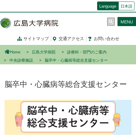
メ
Language
日本語
イ
ン
MENU
コ
ン
テ
サイトマップ
交通
アクセス
お問い合わせ
ン
ツ
Home
広島大学病院
診療科・部門のご案内
に
移
中央診療施設
脳卒中・心臓病等総合支援センター
動
脳卒中・心臓病等総合支援センター