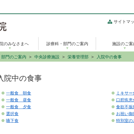
サイトマ
院のみなさまへ
診療科・部門のご案内
施設のご案
・部門のご案内
中央診療施設
栄養管理部
入院中の食事
入院中の食事
一般食 朝食
ミキサー
一般食 昼食
口腔疾患
一般食 夕食
食欲不振
選択食
お祝い御
嚥下食
特別室の