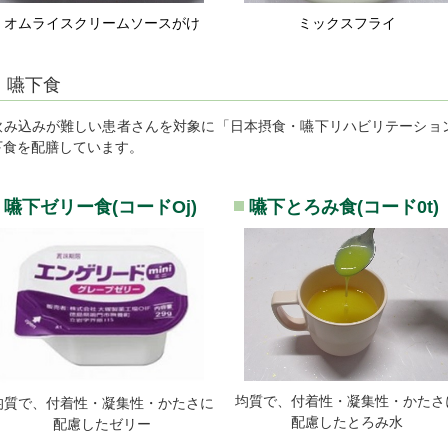
オムライスクリームソースがけ
ミックスフライ
嚥下食
飲み込みが難しい患者さんを対象に「日本摂食・嚥下リハビリテーション学
下食を配膳しています。
嚥下ゼリー食(コードOj)
嚥下とろみ食(コード0t)
均質で、付着性・凝集性・かたさ
均質で、付着性・凝集性・かたさに
配慮したとろみ水
配慮したゼリー