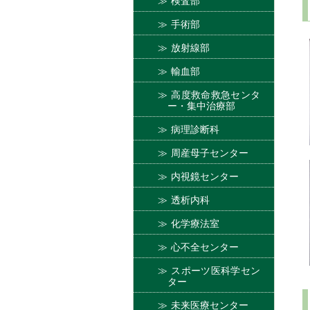
検査部
手術部
放射線部
輸血部
高度救命救急センタ
ー・集中治療部
病理診断科
周産母子センター
内視鏡センター
透析内科
化学療法室
心不全センター
スポーツ医科学セン
ター
未来医療センター