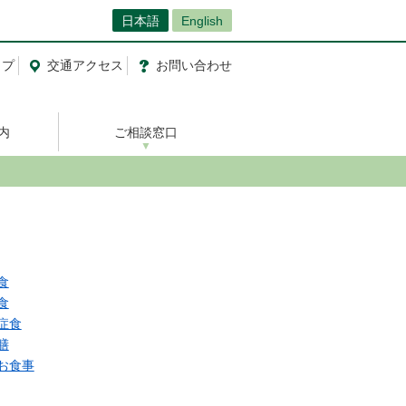
日本語
English
ップ
交通
アクセス
お問い合わせ
内
ご相談窓口
食
食
症食
膳
お食事