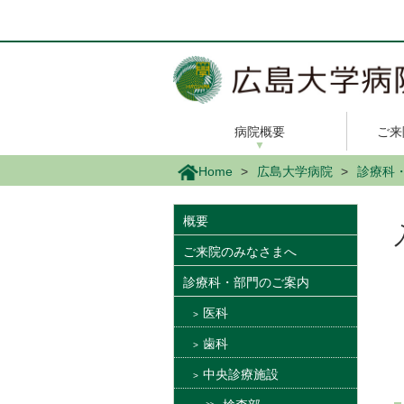
メ
イ
ン
コ
ン
テ
ン
病院概要
ご来
ツ
に
Home
広島大学病院
診療科
移
動
概要
ご来院のみなさまへ
診療科・部門のご案内
医科
歯科
中央診療施設