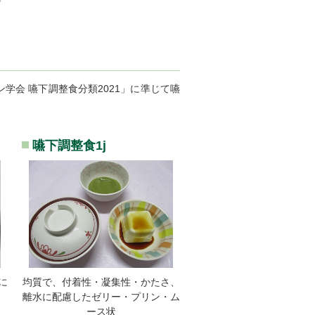
会 嚥下調整食分類2021」に準じて嚥
嚥下調整食1j
に
均質で、付着性・凝集性・かたさ、
離水に配慮したゼリー・プリン・ム
ース状