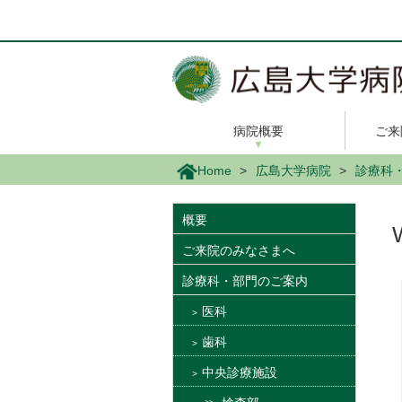
メ
イ
ン
コ
ン
テ
ン
病院概要
ご来
ツ
に
Home
広島大学病院
診療科
移
動
概要
ご来院のみなさまへ
診療科・部門のご案内
医科
歯科
中央診療施設