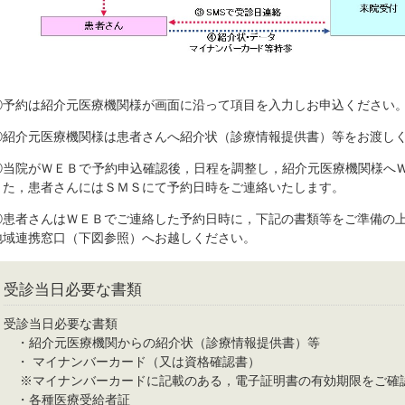
①予約は紹介元医療機関様が画面に沿って項目を入力しお申込ください
②紹介元医療機関様は患者さんへ紹介状（診療情報提供書）等をお渡し
③当院がＷＥＢで予約申込確認後，日程を調整し，紹介元医療機関様へ
また，患者さんにはＳＭＳにて予約日時をご連絡いたします。
④患者さんはＷＥＢでご連絡した予約日時に，下記の書類等をご準備の上
地域連携窓口（下図参照）へお越しください。
受診当日必要な書類
受診当日必要な書類
・紹介元医療機関からの紹介状（診療情報提供書）等
・ マイナンバーカード（又は資格確認書）
※マイナンバーカードに記載のある，電子証明書の有効期限をご確
・各種医療受給者証