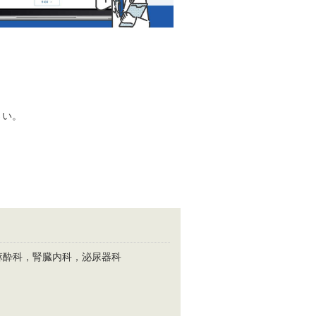
さい。
麻酔科，腎臓内科，泌尿器科