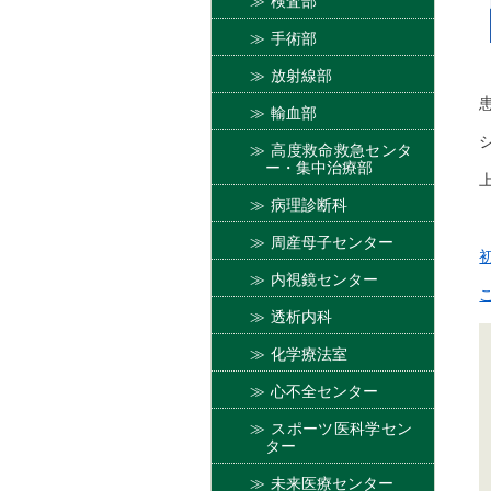
検査部
手術部
放射線部
輸血部
高度救命救急センタ
ー・集中治療部
病理診断科
周産母子センター
内視鏡センター
透析内科
化学療法室
心不全センター
スポーツ医科学セン
ター
未来医療センター