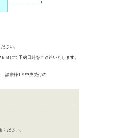
。
ください。
ＷＥＢにて予約日時をご連絡いたします。
，診療棟1Ｆ中央受付の
認ください。