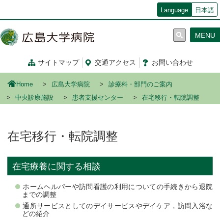
メ
Language
日本語
イ
ン
MENU
コ
ン
テ
サイトマップ
交通
アクセス
お問い合わせ
ン
ツ
Home
広島大学病院
診療科・部門のご案内
に
移
中央診療施設
患者支援センター
在宅移行・転院調整
動
在宅移行・転院調整
在宅療養に関する相談
ホームヘルパーや訪問看護の利用についての手続きから退院
までの調整
通所サービスとしてのデイサービスやデイケア，訪問入浴な
どの紹介