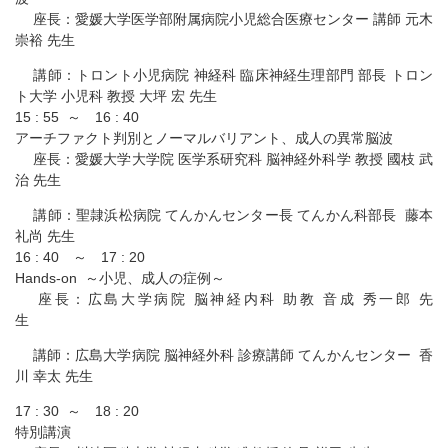
座長：愛媛大学医学部附属病院小児総合医療センター 講師 元木
崇裕 先生
講師：トロント小児病院 神経科 臨床神経生理部門 部長 トロン
ト大学 小児科 教授 大坪 宏 先生
15 : 55 ～ 16 : 40
アーチファクト判別とノーマルバリアント、成人の異常脳波
座長：愛媛大学大学院 医学系研究科 脳神経外科学 教授 國枝 武
治 先生
講師：聖隷浜松病院 てんかんセンター長 てんかん科部長 藤本
礼尚 先生
16 : 40 ～ 17 : 20
Hands-on ～小児、成人の症例～
座長：広島大学病院 脳神経内科 助教 音成 秀一郎 先
生
講師：広島大学病院 脳神経外科 診療講師 てんかんセンター 香
川 幸太 先生
17 : 30 ～ 18 : 20
特別講演