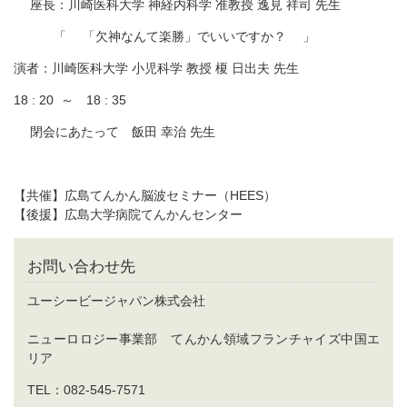
座長：川崎医科大学 神経内科学 准教授 逸見 祥司 先生
「 「欠神なんて楽勝」でいいですか？ 」
演者：川崎医科大学 小児科学 教授 榎 日出夫 先生
18 : 20 ～ 18 : 35
閉会にあたって 飯田 幸治 先生
【共催】広島てんかん脳波セミナー（HEES）
【後援】広島大学病院てんかんセンター
お問い合わせ先
ユーシービージャパン株式会社
ニューロロジー事業部 てんかん領域フランチャイズ中国エ
リア
TEL：082-545-7571