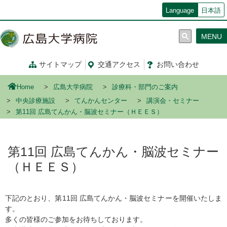
メ
Language
日本語
イ
ン
MENU
コ
ン
テ
サイトマップ
交通
アクセス
お問い合わせ
ン
ツ
Home
広島大学病院
診療科・部門のご案内
に
移
中央診療施設
てんかんセンター
講演会・セミナー
動
第11回 広島てんかん・脳波セミナー（ＨＥＥＳ）
第11回 広島てんかん・脳波セミナー
（ＨＥＥＳ）
下記のとおり、第11回 広島てんかん・脳波セミナーを開催いたしま
す。
多くの皆様のご参加をお待ちしております。