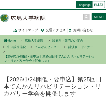
メ
Language
日本語
イ
ン
MENU
コ
ン
テ
サイトマップ
交通
アクセス
お問い合わせ
ン
ツ
Home
広島大学病院
診療科・部門のご案内
に
移
中央診療施設
てんかんセンター
講演会・セミナー
動
【2026/1/24開催・要申込】第25回日本てんかんリハビリテーショ
ン・リカバリー学会を開催します
【2026/1/24開催・要申込】第25回日
本てんかんリハビリテーション・リ
カバリー学会を開催します