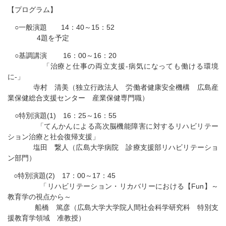
【プログラム】
○一般演題 14：40～15：52
4題を予定
○基調講演 16：00～16：20
「治療と仕事の両立支援-病気になっても働ける環境
に-」
寺村 清美（独立行政法人 労働者健康安全機構 広島産
業保健総合支援センター 産業保健専門職）
○特別演題(1) 16：25～16：55
「てんかんによる高次脳機能障害に対するリハビリテー
ション治療と社会復帰支援」
塩田 繋人（広島大学病院 診療支援部リハビリテーショ
ン部門）
○特別演題(2) 17：00～17：45
「リハビリテーション・リカバリーにおける【Fun】～
教育学の視点から～
船橋 篤彦（広島大学大学院人間社会科学研究科 特別支
援教育学領域 准教授）