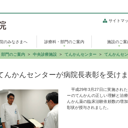
サイトマ
院のみなさまへ
診療科・部門のご案内
施設のご案
・部門のご案内
中央診療施設
てんかんセンター
てんかんセ
てんかんセンターが病院長表彰を受け
平成29年3月27日に実施され
ーのてんかんの正しい理解と治療
んかん薬の臨床治験依頼数の増加
彰状が授与されました。