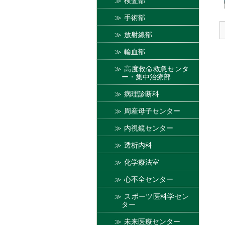
検査部
手術部
放射線部
輸血部
高度救命救急センタ
ー・集中治療部
病理診断科
周産母子センター
内視鏡センター
透析内科
化学療法室
心不全センター
スポーツ医科学セン
ター
未来医療センター