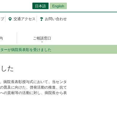
日本語
English
ップ
交通
アクセス
お問い合わせ
内
ご相談窓口
ンターが病院長表彰を受けました
ました
た、病院長表彰授与式において、当センタ
の普及に向けた、啓発活動の推進、抗て
への貢献等の活動に対し、病院長から表