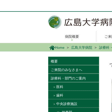
メ
イ
ン
コ
ン
テ
ン
病院概要
ご来
ツ
に
Home
広島大学病院
診療科
移
動
概要
ご来院のみなさまへ
診療科・部門のご案内
医科
歯科
中央診療施設