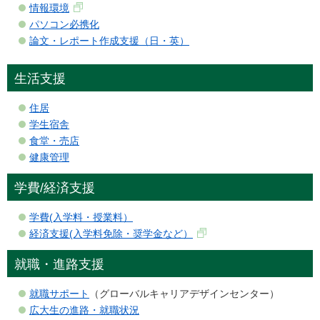
情報環境
パソコン必携化
論文・レポート作成支援（日・英）
生活支援
住居
学生宿舎
食堂・売店
健康管理
学費/経済支援
学費(入学料・授業料）
経済支援(入学料免除・奨学金など）
就職・進路支援
就職サポート
（グローバルキャリアデザインセンター）
広大生の進路・就職状況