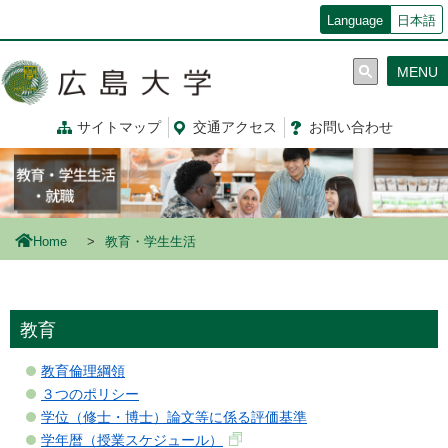
メ
Language
日本語
イ
ン
MENU
コ
ン
テ
サイトマップ
交通
アクセス
お問
い
合
わ
せ
ン
ツ
に
移
動
Home
教育・学生生活
教育
教育倫理綱領
３つのポリシー
学位（修士・博士）論文等に係る評価基準
学年暦（授業スケジュール）