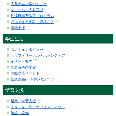
広島大学で学べること
グローバル人材育成
到達目標型教育プログラム
取得できる免許・資格など
留学支援
学生生活
広大生インタビュー
クラブ・サークル・ボランティア
イベント案内
学会賞等の受賞
国際交流イベント
緊急連絡(一斉休講など)
学習支援
授業・学習支援
チューター制・オフィス・アワー
施設・設備