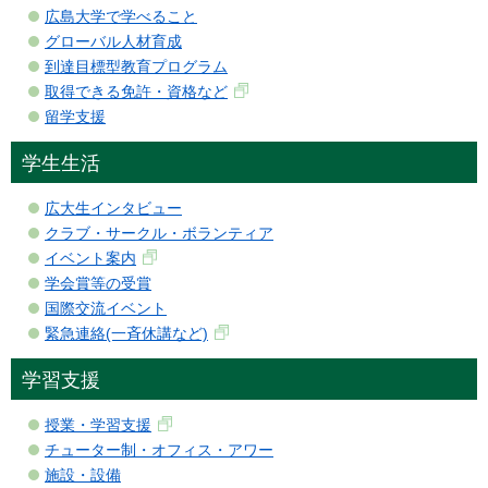
広島大学で学べること
グローバル人材育成
到達目標型教育プログラム
取得できる免許・資格など
留学支援
学生生活
広大生インタビュー
クラブ・サークル・ボランティア
イベント案内
学会賞等の受賞
国際交流イベント
緊急連絡(一斉休講など)
学習支援
授業・学習支援
チューター制・オフィス・アワー
施設・設備