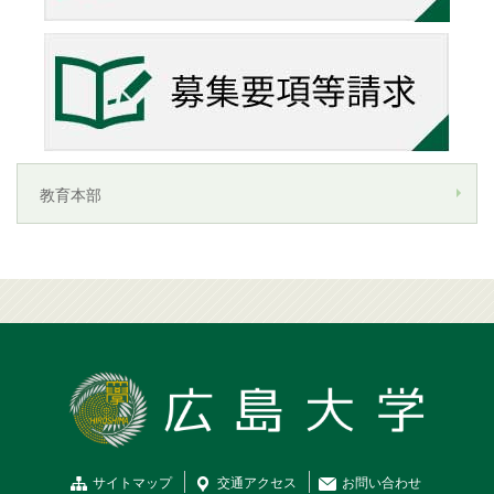
教育本部
サイトマップ
交通
アクセス
お問
い
合
わ
せ