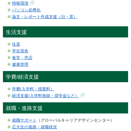
情報環境
パソコン必携化
論文・レポート作成支援（日・英）
生活支援
住居
学生宿舎
食堂・売店
健康管理
学費/経済支援
学費(入学料・授業料）
経済支援(入学料免除・奨学金など）
就職・進路支援
就職サポート
（グローバルキャリアデザインセンター）
広大生の進路・就職状況