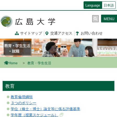
メ
Language
日本語
イ
ン
MENU
コ
ン
テ
サイトマップ
交通
アクセス
お問
い
合
わ
せ
ン
ツ
に
移
動
Home
教育・学生生活
教育
教育倫理綱領
３つのポリシー
学位（修士・博士）論文等に係る評価基準
学年暦（授業スケジュール）