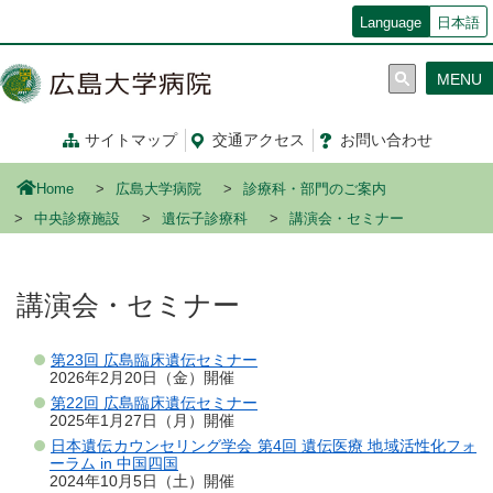
メ
Language
日本語
イ
ン
MENU
コ
ン
テ
サイトマップ
交通
アクセス
お問い合わせ
ン
ツ
Home
広島大学病院
診療科・部門のご案内
に
移
中央診療施設
遺伝子診療科
講演会・セミナー
動
講演会・セミナー
第23回 広島臨床遺伝セミナー
2026年2月20日（金）開催
第22回 広島臨床遺伝セミナー
2025年1月27日（月）開催
日本遺伝カウンセリング学会 第4回 遺伝医療 地域活性化フォ
ーラム in 中国四国
2024年10月5日（土）開催