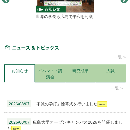
世界の学長ら広島で平和を討議
ニュース＆トピックス
一覧
お知らせ
イベント・講
研究成果
入試
演会
一覧
2026/08/07
「不滅の学灯」除幕式を行いました
2026/08/07
広島大学オープンキャンパス2026を開催しまし
た