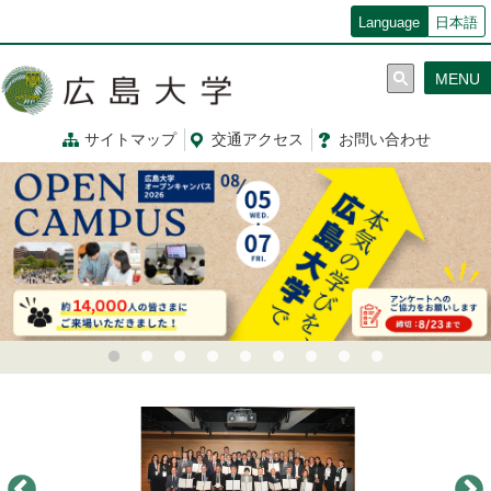
メ
Language
日本語
イ
ン
MENU
コ
ン
テ
サイトマップ
交通
アクセス
お問
い
合
わ
せ
ン
ツ
に
移
動