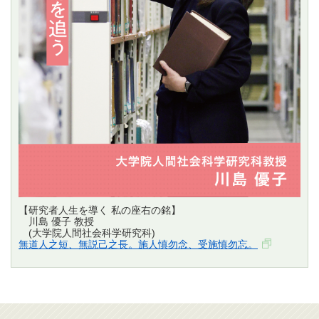
【研究者人生を導く 私の座右の銘】
川島 優子 教授
(大学院人間社会科学研究科)
無道人之短、無説己之長。施人慎勿念、受施慎勿忘。