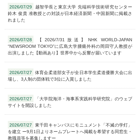
2026/07/29
越智学長と東京大学 先端科学技術研究センター
鈴木 俊貴 准教授との対談が日本経済新聞・中国新聞に掲載さ
れました
2026/07/28
【2026/7/31放送】NHK WORLD-JAPAN
“NEWSROOM TOKYO”に広島大学腫瘍外科の岡田守人教授が
出演しました【動画あり】世界中から反響が届いています
2026/07/27
体育会柔道部女子が全日本学生柔道優勝大会に出
場し、3人制の団体戦で3位に入賞しました
2026/07/27
「大学院海洋・海事系実践科学研究院」のウェブ
サイトを開設しました
2026/07/27
東千田キャンパスにモニュメント「不滅の学灯」
を建立 ー9月1日よりネームプレートへ掲載を希望する同窓生・
教職員等を募集しますー