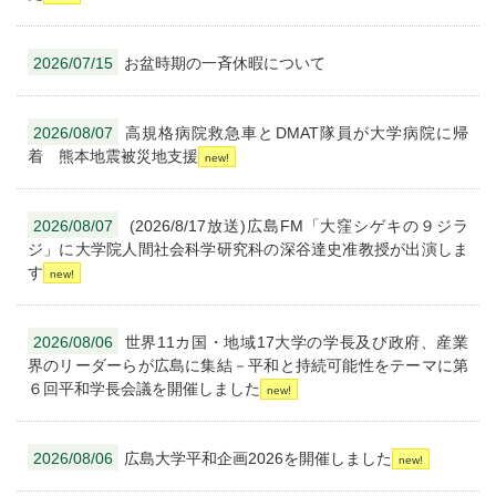
2026/07/15
お盆時期の一斉休暇について
2026/08/07
高規格病院救急車とDMAT隊員が大学病院に帰
着 熊本地震被災地支援
2026/08/07
(2026/8/17放送)広島FM「大窪シゲキの９ジラ
ジ」に大学院人間社会科学研究科の深谷達史准教授が出演しま
す
2026/08/06
世界11カ国・地域17大学の学長及び政府、産業
界のリーダーらが広島に集結－平和と持続可能性をテーマに第
６回平和学長会議を開催しました
2026/08/06
広島大学平和企画2026を開催しました